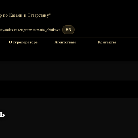
s@yandex.ru
Telegram: @maria_chilikova
EN
О туроператоре
Агентствам
Контакты
ь